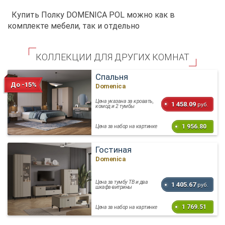
Купить Полку DOMENICA POL можно как в
комплекте мебели, так и отдельно
КОЛЛЕКЦИИ ДЛЯ ДРУГИХ КОМНАТ
Спальня
До -15%
Domenica
Цена указана за кровать,
1 458.09
руб.
комод и 2 тумбы
1 956.80
Цена за набор на картинке
Гостиная
Domenica
Цена за тумбу ТВ и два
1 405.67
руб.
шкафа-витрины
1 769.51
Цена за набор на картинке